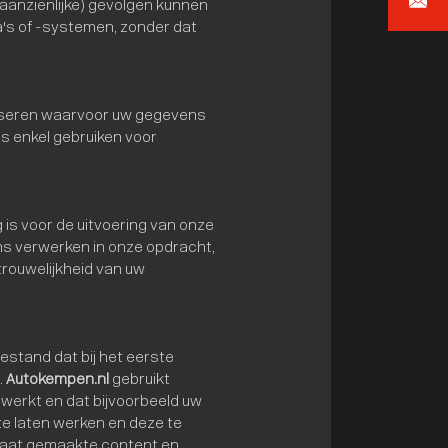
info@au
aanzienlijke) gevolgen kunnen
s of -systemen, zonder dat
liseren waarvoor uw gegevens
s enkel gebruiken voor
 is voor de uitvoering van onze
ns verwerken in onze opdracht,
trouwelijkheid van uw
bestand dat bij het eerste
.
Autokempen.nl
gebruikt
 werkt en dat bijvoorbeeld uw
e laten werken en deze te
maat gemaakte content en