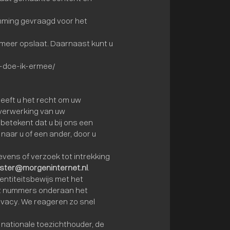
emming gevraagd voor het
 meer opslaat. Daarnaast kunt u
at-doe-ik-ermee/
heeft u het recht om uw
verwerking van uw
etekent dat u bij ons een
aar u of een ander, door u
vens of verzoek tot intrekking
ter@morgeninternet.nl
.
dentiteitsbewijs met het
met nummers onderaan het
vacy. We reageren zo snel
e nationale toezichthouder, de