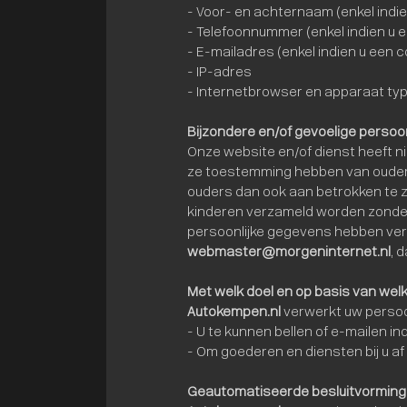
- Voor- en achternaam (enkel indie
- Telefoonnummer (enkel indien u 
- E-mailadres (enkel indien u een 
- IP-adres
- Internetbrowser en apparaat ty
Bijzondere en/of gevoelige perso
Onze website en/of dienst heeft ni
ze toestemming hebben van ouders 
ouders dan ook aan betrokken te zi
kinderen verzameld worden zonder 
persoonlijke gegevens hebben ver
webmaster@morgeninternet.nl
, 
Met welk doel en op basis van we
Autokempen.nl
verwerkt uw perso
- U te kunnen bellen of e-mailen in
- Om goederen en diensten bij u af
Geautomatiseerde besluitvorming