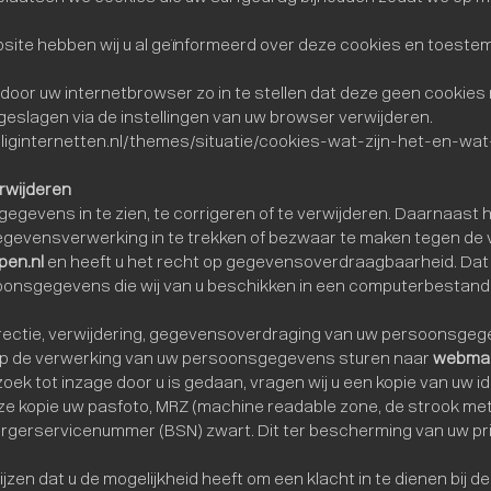
bsite hebben wij u al geïnformeerd over deze cookies en toest
 door uw internetbrowser zo in te stellen dat deze geen cookies
opgeslagen via de instellingen van uw browser verwijderen.
/veiliginternetten.nl/themes/situatie/cookies-wat-zijn-het-en-w
rwijderen
egevens in te zien, te corrigeren of te verwijderen. Daarnaast 
gevensverwerking in te trekken of bezwaar te maken tegen de 
pen.nl
en heeft u het recht op gegevensoverdraagbaarheid. Dat b
onsgegevens die wij van u beschikken in een computerbestand n
rrectie, verwijdering, gegevensoverdraging van uw persoonsgege
p de verwerking van uw persoonsgegevens sturen naar
webmas
zoek tot inzage door u is gedaan, vragen wij u een kopie van uw i
eze kopie uw pasfoto, MRZ (machine readable zone, de strook 
gerservicenummer (BSN) zwart. Dit ter bescherming van uw pri
ijzen dat u de mogelijkheid heeft om een klacht in te dienen bij d