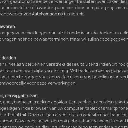
 van geautomatiseerde verwerkingen besluiten over zaken die (
hier om besluiten die worden genomen door computerprogramma'
 medewerker van
Autokempen.nl
) tussen zit.
bewaren
sgegevens niet langer dan strikt nodig is om de doelen te rea
jd vragen naar de bewaartermijnen, maar wij zullen deze gegeven
 derden
s niet aan derden en verstrekt deze uitsluitend indien dit nodig
en aan een wettelijke verplichting. Met bedrijven die uw gegeve
omst om te zorgen voor eenzelfde niveau van beveiliging en ver
erantwoordelijk voor deze verwerkingen.
n, die wij gebruiken
, analytische en tracking cookies. Een cookie is een klein tekst
geslagen in de browser van uw computer, tablet of smartphone
unctionaliteit. Deze zorgen ervoor dat de website naar behoren
worden. Deze cookies worden ook gebruikt om de website goed t
plaatsen we cookies die uw surfgedrag bijhouden zodat we op 