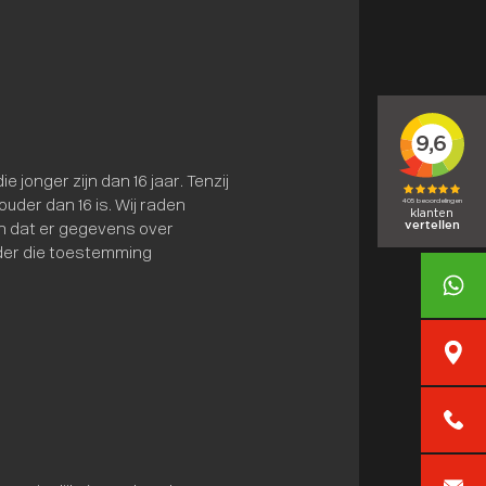
jonger zijn dan 16 jaar. Tenzij
der dan 16 is. Wij raden
en dat er gegevens over
nder die toestemming
+31402
AutoKem
040-25