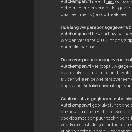
Autokempen.nl
neemt
niet
op basis
hebben voor personen. Het gaat 
daar een mens (bijvoorbeeld een
Hoe lang we persoonsgegevens 
Autokempen.nl
bewaart uw persoon
worden verzameld. U kunt ons alti
eenmalig contact.
Delen van persoonsgegevens met
Autokempen.nl
verkoopt uw gegeven
overeenkomst met u of om te voldo
sluiten wij een bewerkersovereenk
gegevens.
Autokempen.nl
blijft v
Cookies, of vergelijkbare technieke
Autokempen.nl
gebruikt functionele
bezoek aan deze website wordt op
cookies met een puur technische f
voorkeursinstellingen onthouden 
kunnen optimaliseren. Daarnaast 