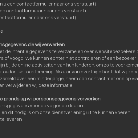
n u een contactformulier naar ons verstuurt)
een contactformulier naar ons verstuurt)
contactformulier naar ons verstuurt)
pe
onsgegevens die wij verwerken
et de intentie gegevens te verzamelen over websitebezoekers die 
of voogd. We kunnen echter niet controleren of een bezoeker ou
jn bij de online activiteiten van hun kinderen, om zo te voorkom
ouderlijke toestemming. Als u er van overtuigd bent dat wij zo
zameld over een minderjarige, neem dan contact met ons op via
dan verwijderen wij deze informatie.
lke grondslag wij persoonsgegevens verwerken
onsgegevens voor de volgende doelen:
dien dit nodig is om onze dienstverlening uit te kunnen voeren
 te leveren