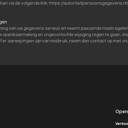
kan via de volgende link: https://autoriteitpersoonsgegevens.nl
igen
ng van uw gegevens serieus en neemt passende maatregelen om
penbaarmaking en ongeoorloofde wijziging tegen te gaan. Als u
of er aanwijzingen zijn van misbruik, neem dan contact op met on
Open
Verko